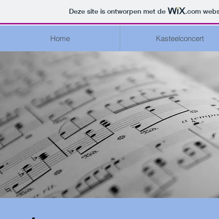
Deze site is ontworpen met de
.com
websi
Home
Kasteelconcert