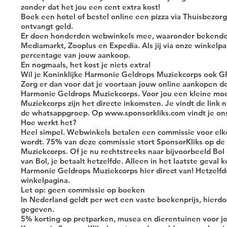
zonder dat het jou een cent extra kost!
Boek een hotel of bestel online een pizza via Thuisbezo
ontvangt geld.
Er doen honderden webwinkels mee, waaronder bekende 
Mediamarkt, Zooplus en Expedia. Als jij via onze winkelpa
percentage van jouw aankoop.
En nogmaals, het kost je niets extra!
Wil je Koninklijke Harmonie Geldrops Muziekcorps ook 
Zorg er dan voor dat je voortaan jouw online aankopen do
Harmonie Geldrops Muziekcorps. Voor jou een kleine moe
Muziekcorps zijn het directe inkomsten. Je vindt de link 
de whatsappgroep. Op www.sponsorkliks.com vindt je ons
Hoe werkt het?
Heel simpel. Webwinkels betalen een commissie voor elke
wordt. 75% van deze commissie stort SponsorKliks op de
Muziekcorps. Of je nu rechtstreeks naar bijvoorbeeld Bol g
van Bol, je betaalt hetzelfde. Alleen in het laatste geval 
Harmonie Geldrops Muziekcorps hier direct van! Hetzelfd
winkelpagina.
Let op: geen commissie op boeken
In Nederland geldt per wet een vaste boekenprijs, hie
gegeven.
5% korting op pretparken, musea en dierentuinen voor jo