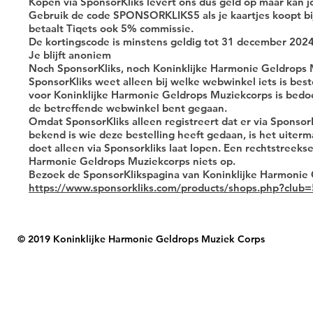
Kopen via SponsorKliks levert ons dus geld op maar kan j
Gebruik de code SPONSORKLIKS5 als je kaartjes koopt bij
betaalt Tiqets ook 5% commissie.
De kortingscode is minstens geldig tot 31 december 202
Je blijft anoniem
Noch SponsorKliks, noch Koninklijke Harmonie Geldrops M
SponsorKliks weet alleen bij welke webwinkel iets is bes
voor Koninklijke Harmonie Geldrops Muziekcorps is bedoe
de betreffende webwinkel bent gegaan.
Omdat SponsorKliks alleen registreert dat er via SponsorKl
bekend is wie deze bestelling heeft gedaan, is het uiterma
doet alleen via Sponsorkliks laat lopen. Een rechtstreekse 
Harmonie Geldrops Muziekcorps niets op.
Bezoek de SponsorKlikspagina van Koninklijke Harmonie
https://www.sponsorkliks.com/products/shops.php?club
© 2019 Koninklijke Harmonie Geldrops Muziek Corps